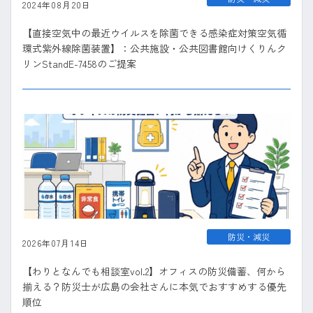
2024年08月20日
【直接空気中の最近ウイルスを除菌できる感染症対策空気循
環式紫外線除菌装置】：公共施設・公共図書館向けくりんク
リンStandE-7458のご提案
防災・減災
2026年07月14日
【わりとなんでも相談室vol.2】オフィスの防災備蓄、何から
揃える？防災士が広島の会社さんに本気でおすすめする優先
順位